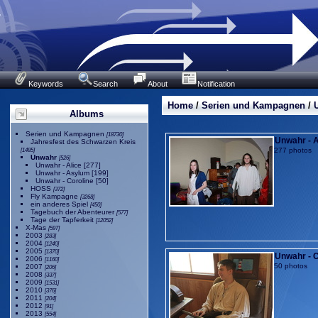
Keywords
Search
About
Notification
Home
/
Serien und Kampagnen
/
Albums
Serien und Kampagnen
[18730]
Unwahr - A
Jahresfest des Schwarzen Kreis
277 photos
[1485]
Unwahr
[526]
Unwahr - Alice
[277]
Unwahr - Asylum
[199]
Unwahr - Coroline
[50]
HOSS
[372]
Fly Kampagne
[3268]
ein anderes Spiel
[450]
Tagebuch der Abenteurer
[577]
Tage der Tapferkeit
[12052]
X-Mas
[597]
2003
[283]
2004
[1240]
2005
[1370]
Unwahr - C
2006
[1160]
50 photos
2007
[206]
2008
[337]
2009
[1531]
2010
[376]
2011
[204]
2012
[91]
2013
[554]