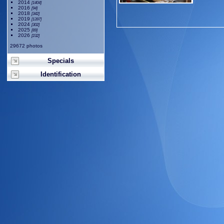
2014
[1404]
2016
[94]
2018
[342]
2019
[1397]
2024
[302]
2025
[89]
2026
[232]
29672 photos
Specials
Identification