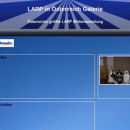
LARP in Österreich Galerie
Österreichs größte LARP Bildersammlung
Unwahr
lice
oroline