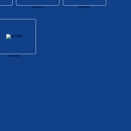
pict0594
pict0595
pict0589