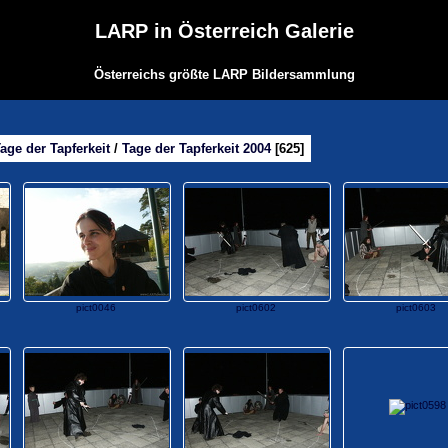
LARP in Österreich Galerie
Österreichs größte LARP Bildersammlung
age der Tapferkeit
/
Tage der Tapferkeit 2004
625
pict0046
pict0602
pict0603