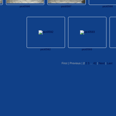
pict0596
pict0597
pict0598
pict0592
pict0593
First |
Previous |
1
2
3
...
42
|
Next
|
Last