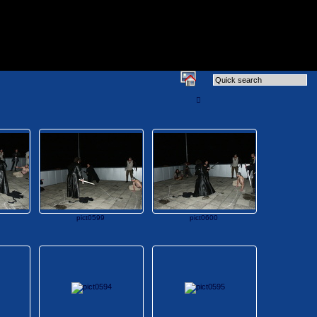
pict0599
pict0600