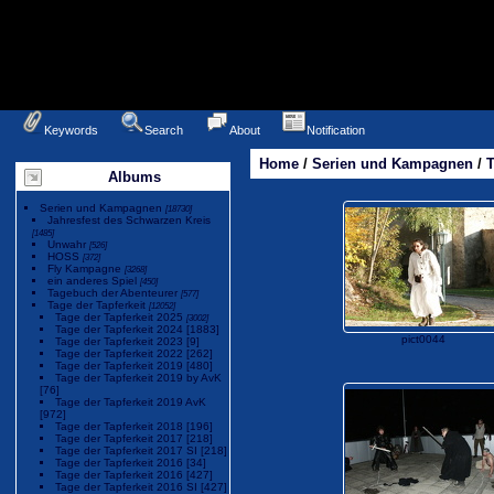
Keywords
Search
About
Notification
Home
/
Serien und Kampagnen
/
T
Albums
Serien und Kampagnen
[18730]
Jahresfest des Schwarzen Kreis
[1485]
Unwahr
[526]
HOSS
[372]
Fly Kampagne
[3268]
ein anderes Spiel
[450]
Tagebuch der Abenteurer
[577]
Tage der Tapferkeit
[12052]
Tage der Tapferkeit 2025
[3002]
Tage der Tapferkeit 2024
[1883]
pict0044
Tage der Tapferkeit 2023
[9]
Tage der Tapferkeit 2022
[262]
Tage der Tapferkeit 2019
[480]
Tage der Tapferkeit 2019 by AvK
[76]
Tage der Tapferkeit 2019 AvK
[972]
Tage der Tapferkeit 2018
[196]
Tage der Tapferkeit 2017
[218]
Tage der Tapferkeit 2017 SI
[218]
Tage der Tapferkeit 2016
[34]
Tage der Tapferkeit 2016
[427]
Tage der Tapferkeit 2016 SI
[427]