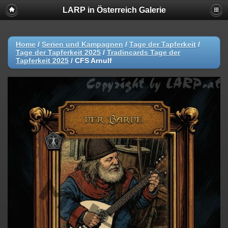
LARP in Österreich Galerie
Home
/
Serien und Kampagnen
/
Tage der Tapferkeit
/
Tage der Tapferkeit 2025
/
Tradincards Tage der
Tapferkeit 2025
/
CFS Arnulf